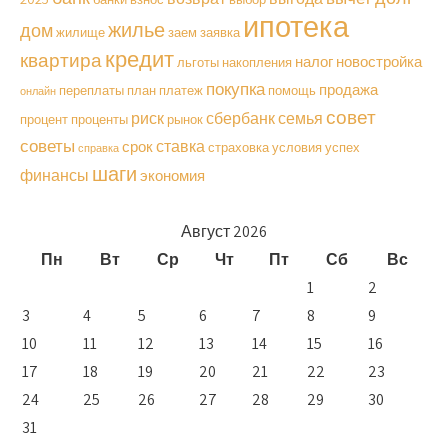
ипотека
жилье
дом
жилище
заем
заявка
кредит
квартира
налог
новостройка
льготы
накопления
покупка
продажа
переплаты
план
платеж
помощь
онлайн
совет
риск
сбербанк
семья
процент
проценты
рынок
советы
ставка
срок
страховка
условия
успех
справка
шаги
финансы
экономия
Август 2026
Пн
Вт
Ср
Чт
Пт
Сб
Вс
1
2
3
4
5
6
7
8
9
10
11
12
13
14
15
16
17
18
19
20
21
22
23
24
25
26
27
28
29
30
31