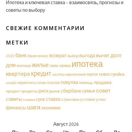
Ипотека и ключевая ставка – взаимосвязь, прогнозы и
советы по выбору
СВЕЖИЕ КОММЕНТАРИИ
МЕТКИ
долг
банк
вычет
возврат
выгода
2025
банки
взнос
выбор
ипотека
жилье
дом
жилище
заем
заявка
кредит
квартира
налог
новостройка
льготы
накопления
покупка
продажа
переплаты
план
платеж
помощь
онлайн
совет
риск
сбербанк
семья
процент
проценты
рынок
советы
ставка
срок
страховка
условия
успех
справка
шаги
финансы
экономия
Август 2026