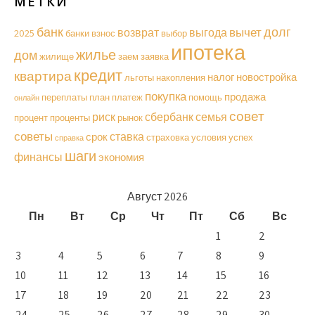
МЕТКИ
долг
банк
вычет
возврат
выгода
2025
банки
взнос
выбор
ипотека
жилье
дом
жилище
заем
заявка
кредит
квартира
налог
новостройка
льготы
накопления
покупка
продажа
переплаты
план
платеж
помощь
онлайн
совет
риск
сбербанк
семья
процент
проценты
рынок
советы
ставка
срок
страховка
условия
успех
справка
шаги
финансы
экономия
Август 2026
Пн
Вт
Ср
Чт
Пт
Сб
Вс
1
2
3
4
5
6
7
8
9
10
11
12
13
14
15
16
17
18
19
20
21
22
23
24
25
26
27
28
29
30