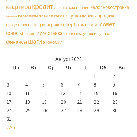
кредит
квартира
налог
новостройка
льготы
накопления
покупка
продажа
переплаты
план
платеж
помощь
онлайн
совет
риск
сбербанк
семья
процент
проценты
рынок
советы
ставка
срок
страховка
условия
успех
справка
шаги
финансы
экономия
Август 2026
Пн
Вт
Ср
Чт
Пт
Сб
Вс
1
2
3
4
5
6
7
8
9
10
11
12
13
14
15
16
17
18
19
20
21
22
23
24
25
26
27
28
29
30
31
« Авг