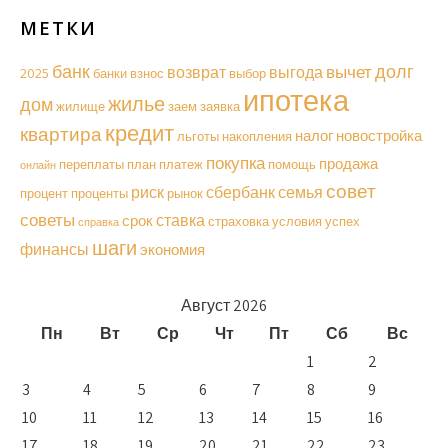
МЕТКИ
долг
банк
вычет
возврат
выгода
2025
банки
взнос
выбор
ипотека
жилье
дом
жилище
заем
заявка
кредит
квартира
налог
новостройка
льготы
накопления
покупка
продажа
переплаты
план
платеж
помощь
онлайн
совет
риск
сбербанк
семья
процент
проценты
рынок
советы
ставка
срок
страховка
условия
успех
справка
шаги
финансы
экономия
Август 2026
Пн
Вт
Ср
Чт
Пт
Сб
Вс
1
2
3
4
5
6
7
8
9
10
11
12
13
14
15
16
17
18
19
20
21
22
23