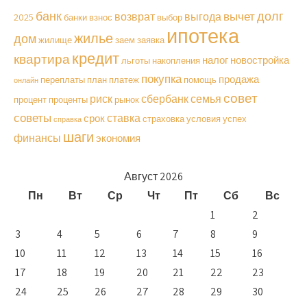
долг
банк
вычет
возврат
выгода
2025
банки
взнос
выбор
ипотека
жилье
дом
жилище
заем
заявка
кредит
квартира
налог
новостройка
льготы
накопления
покупка
продажа
переплаты
план
платеж
помощь
онлайн
совет
риск
сбербанк
семья
процент
проценты
рынок
советы
ставка
срок
страховка
условия
успех
справка
шаги
финансы
экономия
Август 2026
Пн
Вт
Ср
Чт
Пт
Сб
Вс
1
2
3
4
5
6
7
8
9
10
11
12
13
14
15
16
17
18
19
20
21
22
23
24
25
26
27
28
29
30