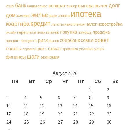
долг
банк
вычет
возврат
выгода
2025
банки
взнос
выбор
ипотека
жилье
дом
жилище
заем
заявка
кредит
квартира
налог
новостройка
льготы
накопления
покупка
продажа
переплаты
план
платеж
помощь
онлайн
совет
риск
сбербанк
семья
процент
проценты
рынок
советы
ставка
срок
страховка
условия
успех
справка
шаги
финансы
экономия
Август 2026
Пн
Вт
Ср
Чт
Пт
Сб
Вс
1
2
3
4
5
6
7
8
9
10
11
12
13
14
15
16
17
18
19
20
21
22
23
24
25
26
27
28
29
30