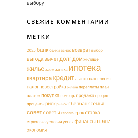
выбору
СВЕЖИЕ КОММЕНТАРИИ
МЕТКИ
банк
возврат
2025
банки
взнос
выбор
долг
дом
вычет
выгода
жилище
ипотека
жилье
заем
заявка
кредит
квартира
льготы
накопления
налог
новостройка
переплаты
план
онлайн
покупка
продажа
платеж
помощь
процент
риск
сбербанк
семья
проценты
рынок
совет
советы
ставка
срок
справка
шаги
финансы
страховка
условия
успех
экономия