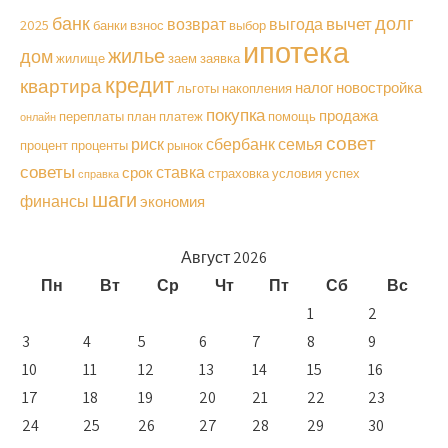
долг
банк
вычет
возврат
выгода
2025
банки
взнос
выбор
ипотека
жилье
дом
жилище
заем
заявка
кредит
квартира
налог
новостройка
льготы
накопления
покупка
продажа
переплаты
план
платеж
помощь
онлайн
совет
риск
сбербанк
семья
процент
проценты
рынок
советы
ставка
срок
страховка
условия
успех
справка
шаги
финансы
экономия
Август 2026
Пн
Вт
Ср
Чт
Пт
Сб
Вс
1
2
3
4
5
6
7
8
9
10
11
12
13
14
15
16
17
18
19
20
21
22
23
24
25
26
27
28
29
30