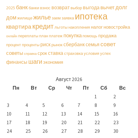
долг
банк
вычет
возврат
выгода
2025
банки
взнос
выбор
ипотека
жилье
дом
жилище
заем
заявка
кредит
квартира
налог
новостройка
льготы
накопления
покупка
продажа
переплаты
план
платеж
помощь
онлайн
совет
риск
сбербанк
семья
процент
проценты
рынок
советы
ставка
срок
страховка
условия
успех
справка
шаги
финансы
экономия
Август 2026
Пн
Вт
Ср
Чт
Пт
Сб
Вс
1
2
3
4
5
6
7
8
9
10
11
12
13
14
15
16
17
18
19
20
21
22
23
24
25
26
27
28
29
30