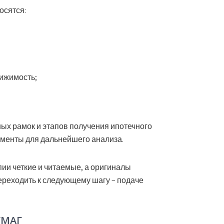
осятся:
вижимость;
ных рамок и этапов получения ипотечного
ументы для дальнейшего анализа.
пии четкие и читаемые, а оригиналы
 переходить к следующему шагу – подаче
УМАГ