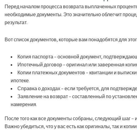
Перед началом процесса возврата выплаченных проценто
необходимые документы. Это значительно облегчит проц
результат.
Вот список документов, которые вам понадобятся для этог
Копия паспорта
– основной документ, подтверждающ
Ипотечный договор
– оригинал или заверенная копи
Копии платежных документов
– квитанции и выписк
ипотеке.
Справка о доходах
– если требуется, для подтвержд
Заявление на возврат
– составленный по установле
намерения.
После того как все документы собраны, следующий шаг – 
Важно убедиться, что у вас есть как оригиналы, так и копи