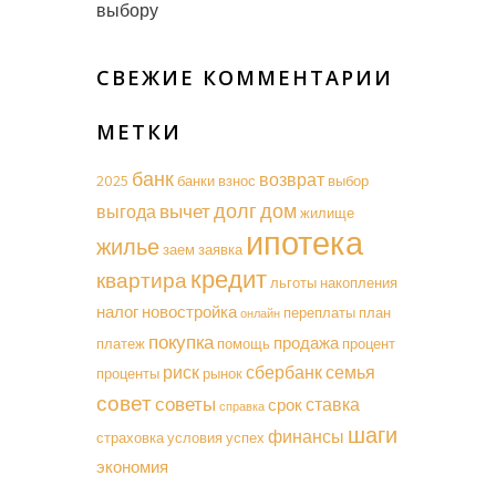
выбору
СВЕЖИЕ КОММЕНТАРИИ
МЕТКИ
банк
возврат
2025
банки
взнос
выбор
долг
дом
вычет
выгода
жилище
ипотека
жилье
заем
заявка
кредит
квартира
льготы
накопления
налог
новостройка
переплаты
план
онлайн
покупка
продажа
платеж
помощь
процент
риск
сбербанк
семья
проценты
рынок
совет
советы
ставка
срок
справка
шаги
финансы
страховка
условия
успех
экономия