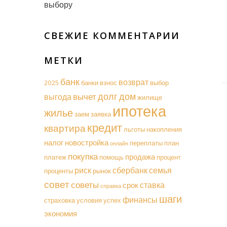
выбору
СВЕЖИЕ КОММЕНТАРИИ
МЕТКИ
банк
возврат
2025
банки
взнос
выбор
долг
дом
вычет
выгода
жилище
ипотека
жилье
заем
заявка
кредит
квартира
льготы
накопления
налог
новостройка
переплаты
план
онлайн
покупка
продажа
платеж
помощь
процент
риск
сбербанк
семья
проценты
рынок
совет
советы
ставка
срок
справка
шаги
финансы
страховка
условия
успех
экономия