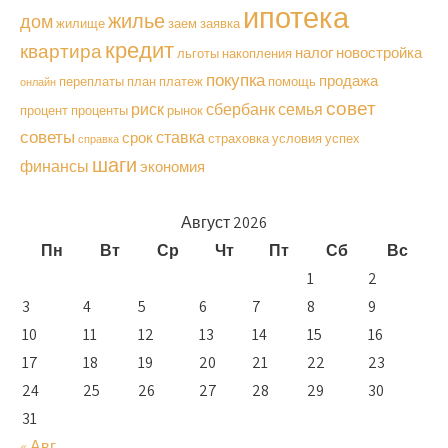
ипотека
жилье
дом
жилище
заем
заявка
кредит
квартира
налог
новостройка
льготы
накопления
покупка
продажа
переплаты
план
платеж
помощь
онлайн
совет
риск
сбербанк
семья
процент
проценты
рынок
советы
ставка
срок
страховка
условия
успех
справка
шаги
финансы
экономия
Август 2026
Пн
Вт
Ср
Чт
Пт
Сб
Вс
1
2
3
4
5
6
7
8
9
10
11
12
13
14
15
16
17
18
19
20
21
22
23
24
25
26
27
28
29
30
31
« Авг